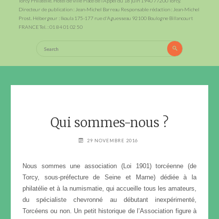
Torcy Philatélie. Hotel de ville Place de l’Appel du 18 juin 1940 77200 Torcy.
Directeur de publication : Jean-Michel Barreau Responsable rédaction : Jean-Michel
Prost. Hébergeur : Ikoula 175-177 rue d'Aguesseau 92100 Boulogne Billancourt
FRANCE Tel. : 01 84 01 02 50
Search
Search
for:
Qui sommes-nous ?
29 NOVEMBRE 2016
Nous sommes une association (Loi 1901) torcéenne (de
Torcy, sous-préfecture de Seine et Marne) dédiée à la
philatélie et à la numismatie, qui accueille tous les amateurs,
du spécialiste chevronné au débutant inexpérimenté,
Torcéens ou non. Un petit historique de l’Association figure à