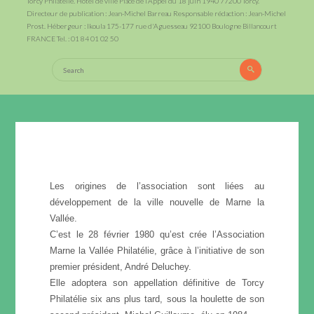
Torcy Philatélie. Hotel de ville Place de l’Appel du 18 juin 1940 77200 Torcy.
Directeur de publication : Jean-Michel Barreau Responsable rédaction : Jean-Michel
Prost. Hébergeur : Ikoula 175-177 rue d'Aguesseau 92100 Boulogne Billancourt
FRANCE Tel. : 01 84 01 02 50
Search
Search
for:
Les origines de l’association sont liées au
développement de la ville nouvelle de Marne la
Vallée.
C’est le 28 février 1980 qu’est crée l’Association
Marne la Vallée Philatélie, grâce à l’initiative de son
premier président, André Deluchey.
Elle adoptera son appellation définitive de Torcy
Philatélie six ans plus tard, sous la houlette de son