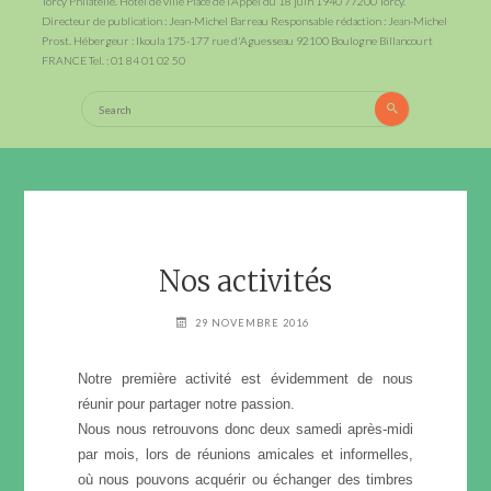
Torcy Philatélie. Hotel de ville Place de l’Appel du 18 juin 1940 77200 Torcy.
Directeur de publication : Jean-Michel Barreau Responsable rédaction : Jean-Michel
Prost. Hébergeur : Ikoula 175-177 rue d'Aguesseau 92100 Boulogne Billancourt
FRANCE Tel. : 01 84 01 02 50
Search
Search
for:
Nos activités
29 NOVEMBRE 2016
Notre première activité est évidemment de nous
réunir pour partager notre passion.
Nous nous retrouvons donc deux samedi après-midi
par mois, lors de réunions amicales et informelles,
où nous pouvons acquérir ou échanger des timbres