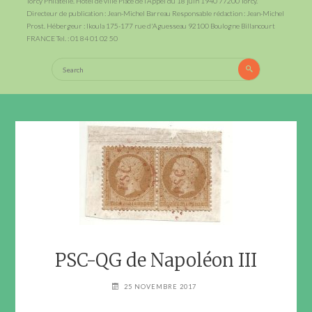
Torcy Philatélie. Hotel de ville Place de l’Appel du 18 juin 1940 77200 Torcy.
Directeur de publication : Jean-Michel Barreau Responsable rédaction : Jean-Michel
Prost. Hébergeur : Ikoula 175-177 rue d'Aguesseau 92100 Boulogne Billancourt
FRANCE Tel. : 01 84 01 02 50
Search
Search
for:
PSC-QG de Napoléon III
25 NOVEMBRE 2017