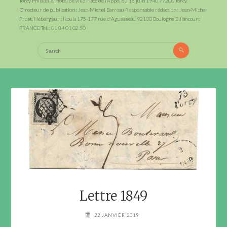
Torcy Philatélie. Hotel de ville Place de l’Appel du 18 juin 1940 77200 Torcy.
Directeur de publication : Jean-Michel Barreau Responsable rédaction : Jean-Michel
Prost. Hébergeur : Ikoula 175-177 rue d'Aguesseau 92100 Boulogne Billancourt
FRANCE Tel. : 01 84 01 02 50
Search
Search
for:
Lettre 1849
22 JANVIER 2019